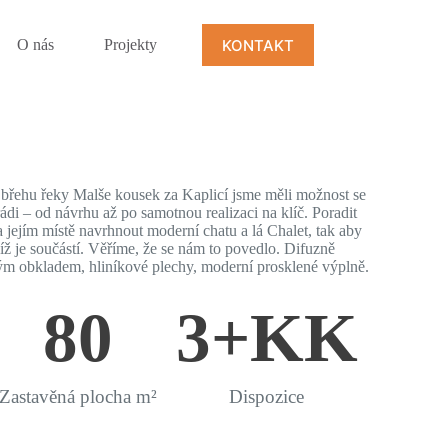
KONTAKT
O nás
Projekty
břehu řeky Malše kousek za Kaplicí jsme měli možnost se
rádi – od návrhu až po samotnou realizaci na klíč. Poradit
a jejím místě navrhnout moderní chatu a lá Chalet, tak aby
jíž je součástí. Věříme, že se nám to povedlo. Difuzně
ým obkladem, hliníkové plechy, moderní prosklené výplně.
80
3
+KK
Zastavěná plocha m²
Dispozice