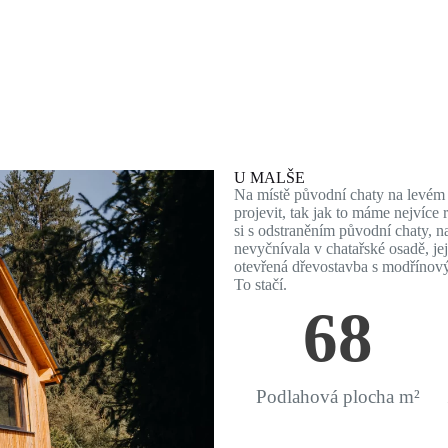
U MALŠE
Na místě původní chaty na levém 
projevit, tak jak to máme nejvíce 
si s odstraněním původní chaty, n
nevyčnívala v chatařské osadě, je
otevřená dřevostavba s modřínov
To stačí.
68
Podlahová plocha m²